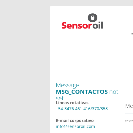
In
Message
MSG_CONTACTOS
not
set
Líneas rotativas
Me
+54-3476 461 416/370/358
E-mail corporativo
text
info@sensoroil.com