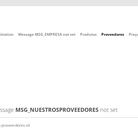
itiation
Message
MSG_EMPRESA
not set
Produtos
Proveedores
Preç
ssage
MSG_NUESTROSPROVEEDORES
not set
o proveerdores oil